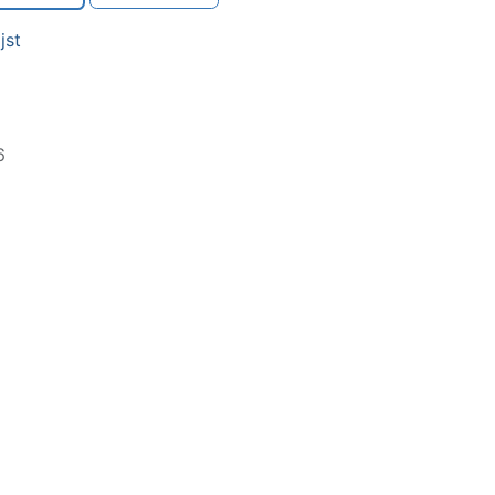
jst
6