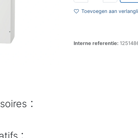
Toevoegen aan verlangli
Interne referentie:
125148
:
soires
:
atifs